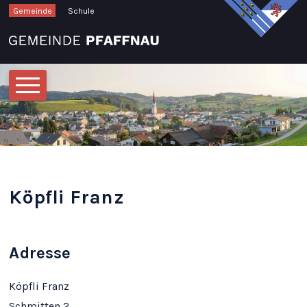
Schnellnavigation
Navigieren in Pfaffnau
Gemeinde
Schule
Hauptnavigation
Köpfli Franz
Adresse
Köpfli Franz
Schmitten 2