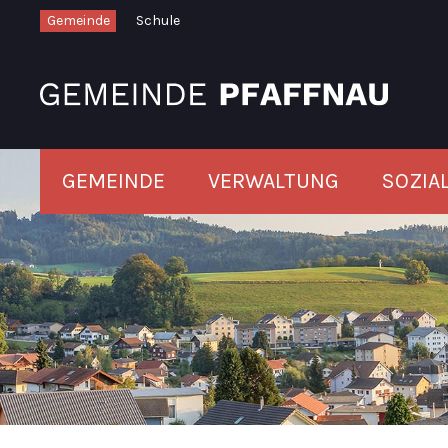
Schnellnavigation
Navigieren in Pfaffnau
Gemeinde
Schule
Hauptnavigation
GEMEINDE
VERWALTUNG
SOZIA