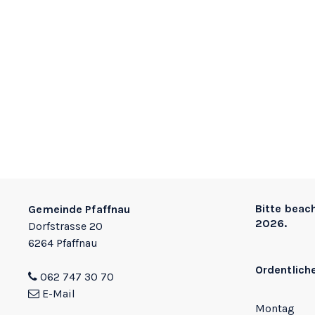
Footer
Bitte beac
Gemeinde Pfaffnau
2026.
Dorfstrasse 20
6264 Pfaffnau
Ordentlich
062 747 30 70
E-Mail
Montag