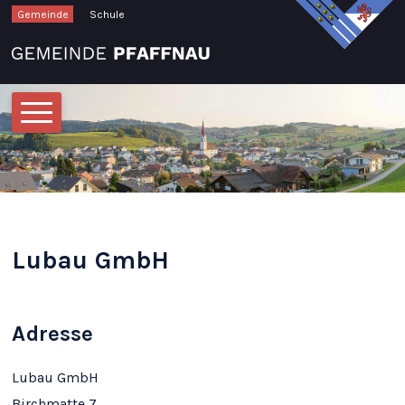
Schnellnavigation
Navigieren in Pfaffnau
Gemeinde
Schule
Hauptnavigation
Lubau GmbH
Adresse
Lubau GmbH
Birchmatte 7