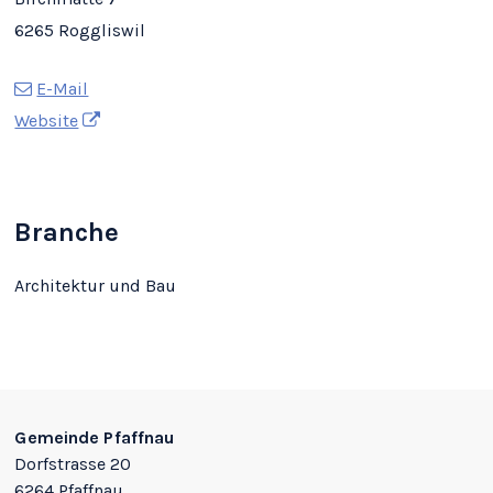
6265 Roggliswil
E-Mail
Website
Branche
Architektur und Bau
Footer
Gemeinde Pfaffnau
Dorfstrasse 20
6264 Pfaffnau