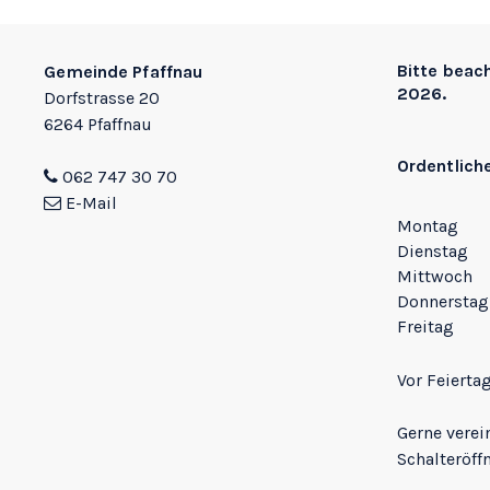
Footer
Bitte beac
Gemeinde Pfaffnau
2026.
Dorfstrasse 20
6264 Pfaffnau
Ordentlich
062 747 30 70
E-Mail
Montag
Dienstag
Mittwoch
Donnerstag
Freitag
Vor Feierta
Gerne verei
Schalteröff