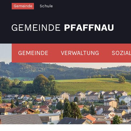
Schnellnavigation
Navigieren in Pfaffnau
Gemeinde
Schule
Hauptnavigation
GEMEINDE
VERWALTUNG
SOZIA