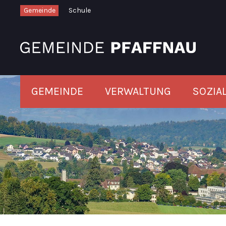
Schnellnavigation
Navigieren in Pfaffnau
Gemeinde
Schule
Hauptnavigation
GEMEINDE
VERWALTUNG
SOZIA