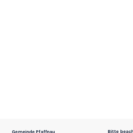
Footer
Bitte beac
Gemeinde Pfaffnau