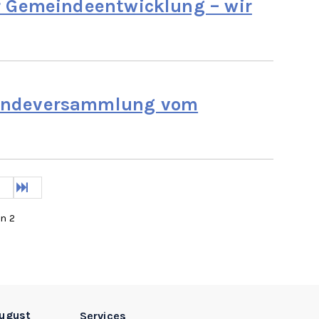
r Gemeindeentwicklung – wir
indeversammlung vom
weiter
Ende
on 2
August
Services