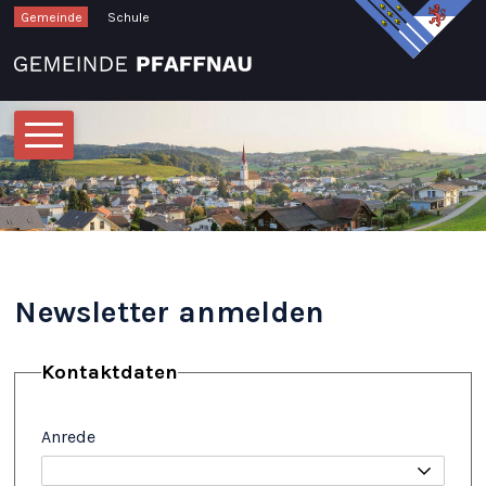
Schnellnavigation
Navigieren in Pfaffnau
Gemeinde
Schule
Hauptnavigation
Newsletter anmelden
Kontaktdaten
Anrede