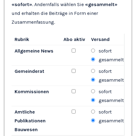
«sofort»
. Andernfalls wählen Sie
«gesammelt»
und erhalten die Beiträge in Form einer
Zusammenfassung.
Rubrik
Abo aktiv
Versand
Allgemeine News
sofort
E-Mail-Abo für Rubrik «{1}»HTM
gesammelt
Gemeinderat
sofort
E-Mail-Abo für Rubrik «{1}»HTM
gesammelt
Kommissionen
sofort
E-Mail-Abo für Rubrik «{1}»HTM
gesammelt
Amtliche
sofort
E-Mail-Abo für Rubrik «{1}»HTM
Publikationen
gesammelt
Bauwesen