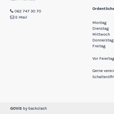
Ordentlich
062 747 30 70
E-Mail
Montag
Dienstag
Mittwoch
Donnerstag
Freitag
Vor Feierta
Gerne verei
Schalteröff
GOViS
by
backslash