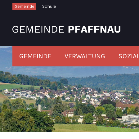
Schnellnavigation
Navigieren in Pfaffnau
Gemeinde
Schule
Hauptnavigation
GEMEINDE
VERWALTUNG
SOZIA