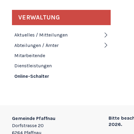
Subnavigation
VERWALTUNG
Aktuelles / Mitteilungen
Abteilungen / Ämter
Mitarbeitende
Dienstleistungen
Online-Schalter
Footer
Bitte beac
Gemeinde Pfaffnau
2026.
Dorfstrasse 20
6264 Pfaffnau