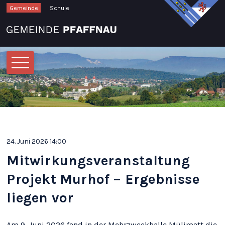
Schnellnavigation
Navigieren in Pfaffnau
Gemeinde
Schule
Hauptnavigation
24. Juni 2026 14:00
Mitwirkungsveranstaltung
Projekt Murhof – Ergebnisse
liegen vor
Am 9. Juni 2026 fand in der Mehrzweckhalle Mülimatt die